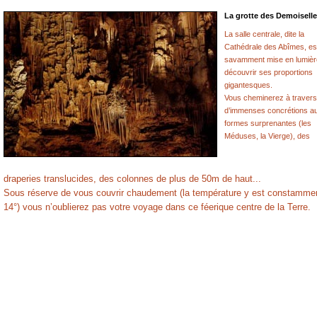
La grotte des Demoisell
La salle centrale, dite la
Cathédrale des Abîmes, es
savamment mise en lumièr
découvrir ses proportions
gigantesques.
Vous cheminerez à travers
d’immenses concrétions a
formes surprenantes (les
Méduses, la Vierge), des
draperies translucides, des colonnes de plus de 50m de haut...
Sous réserve de vous couvrir chaudement (la température y est constamme
14°) vous n’oublierez pas votre voyage dans ce féerique centre de la Terre.