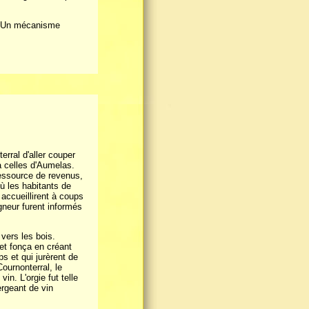
s. Un mécanisme
erral d'aller couper
à celles d'Aumelas.
essource de revenus,
où les habitants de
accueillirent à coups
gneur furent informés
 vers les bois.
 et fonça en créant
s et qui jurèrent de
Cournonterral, le
in. L'orgie fut telle
ergeant de vin