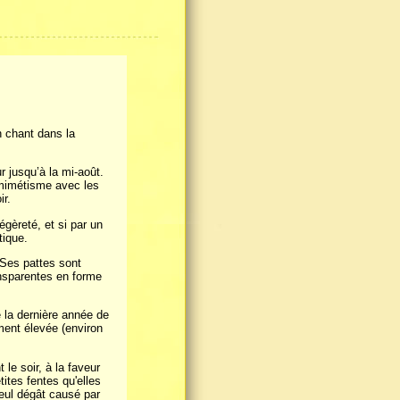
n chant dans la
r jusqu’à la mi-août.
 mimétisme avec les
ir.
légèreté, et si par un
tique.
 Ses pattes sont
ansparentes en forme
e la dernière année de
ment élevée (environ
 le soir, à la faveur
ites fentes qu'elles
seul dégât causé par