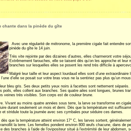
e chante dans la pinède du gîte
Avec une régularité de métronome, la première cigale fait entendre so
pinède du gîte le 14 juin.
Très vite rejointe par des dizaines d’autres, elles charmeront votre séjou
Extrêmement farouches, elle se taisent dès qu’on les approche et leur
branches sur lesquelles elles se posent les rend très difficile à apercevo
Malgré leur taille et leur aspect lourdaud elles sont d’une extraordinaire 
 l’une d’elle se posait sur votre bras vous ne la sentiriez pas plus qu’un mous
eur bleu gris. Ses deux petits yeux noirs à facettes sont nettement séparés.
es poils, elles collent aux branches. Ses quatre ailes sont longues, brunes tr
es veines très visibles. Son corps est de couleur brune.
ve. Vivant au moins quatre années sous terre, la larve se transforme en cigal
duire durant seulement un mois et demi. Dès que la température est suffisam
e et stridule toute la journée avec ses cymbales pour séduire ces dames.
, dès que la température atteint environ 17° C, les larves sortent, généralement
i ramollit la terre. Les femelles pondent environ 800 œufs chacune, dans de pet
e des branches à l'aide de l'ovipositeur situé à l'extrémité de leur abdomen, 