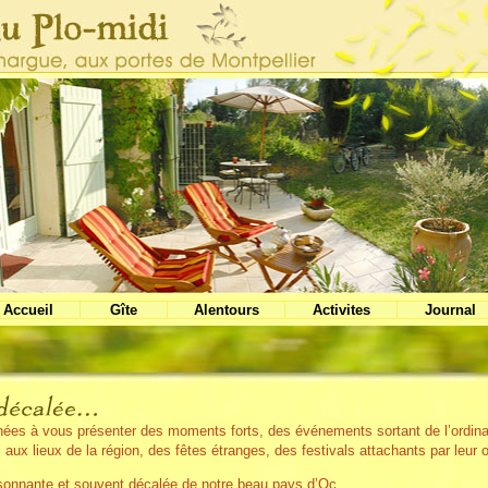
Accueil
Gîte
Alentours
Activites
Journal
ées à vous présenter des moments forts, des événements sortant de l’ordinai
x lieux de la région, des fêtes étranges, des festivals attachants par leur or
foisonnante et souvent décalée de notre beau pays d’Oc.