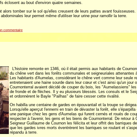
ufs éclosent au bout d'environ quatre semaines.
nt alors tomber sur le sol qu'elles creusent de leurs pattes avant fouisseuse
s abdominales leur permet même d'utiliser leur urine pour ramollir la terre.
un commentaire
L'histoire remonte en 1346, où il était permis aux habitants de Cournont
du chêne vert dans les forêts communales et seigneuriales attenantes 
Les habitants d'Aumelas, considérant le chêne vert comme leur seule r
entretenaient une haine sourde dans leur cœur et c'est ainsi qu'un jour 
Cournonterral avaient décidé de couper du bois, les "Aumelassiens" les 
de fronde et de flèches. Il y eu plusieurs blessés. Les consuls et le Sei
et ordonnèrent le Bayle "Pailhas" de faire cesser cette rivalité.
On habilla une centaine de gardes en épouvantail et la troupe se dirigea
Lorsqu'elle aperçut l'ennemi en train de dévaster la forêt, elle s'éparpilla
une panique chez les gens d'Aumelas qui furent cernés et roués de coup
respecter à l'avenir, les gens et les biens de Cournonterral. De retour à 
Seigneur Guillaume de Cournon les félicita et leur offrit des barriques de v
que les gardes ivres morts éventrèrent les barriques se roulant et s'asp
répandu à terre.